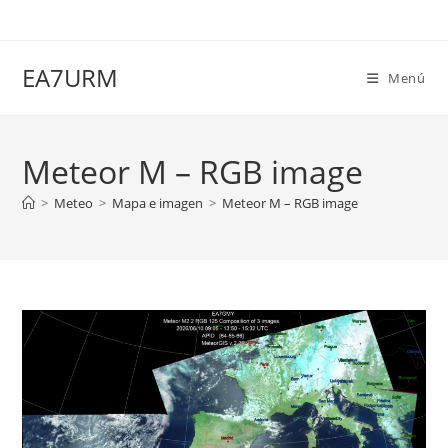
Ir
al
contenido
EA7URM
Menú
Meteor M – RGB image
>
Meteo
>
Mapa e imagen
>
Meteor M – RGB image