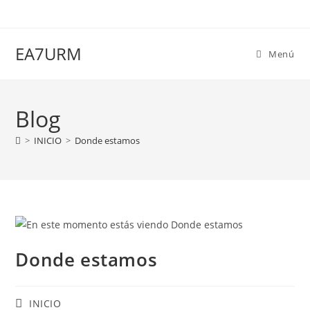
Ir
al
contenido
EA7URM
Menú
Blog
>
INICIO
>
Donde estamos
Donde estamos
Categoría
INICIO