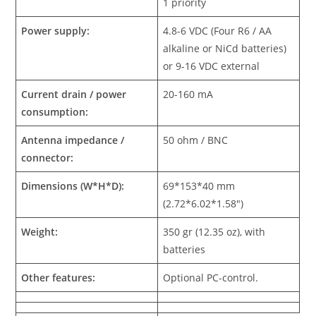
1 priority
Power supply:
4.8-6 VDC (Four R6 / AA
alkaline or NiCd batteries)
or 9-16 VDC external
Current drain / power
20-160 mA
consumption:
Antenna impedance /
50 ohm / BNC
connector:
Dimensions (W*H*D):
69*153*40 mm
(2.72*6.02*1.58″)
Weight:
350 gr (12.35 oz), with
batteries
Other features:
Optional PC-control.