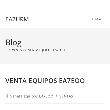
Ir
al
contenido
EA7URM
Menú
Blog
>
VENTAS
>
VENTA EQUIPOS EA7EOO
VENTA EQUIPOS EA7EOO
Categoría
Venata equipos EA7EOO
/
VENTAS
de
la
entrada: