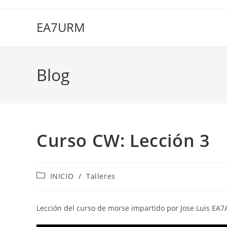
Ir
al
EA7URM
contenido
Blog
Curso CW: Lección 3
Categoría
INICIO
/
Talleres
de
la
entrada:
Lección del curso de morse impartido por Jose Luis EA7