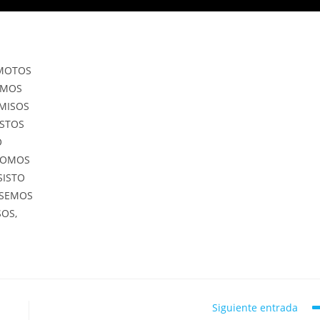
 MOTOS
IMOS
MISOS
STOS
O
 SOMOS
SISTO
 SEMOS
OS,
Siguiente entrada