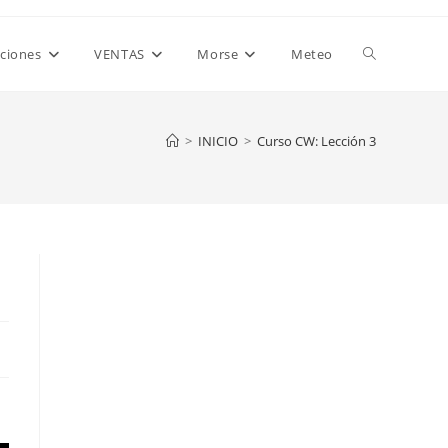
Alternar
aciones
VENTAS
Morse
Meteo
búsqueda
>
INICIO
>
Curso CW: Lección 3
de
la
web