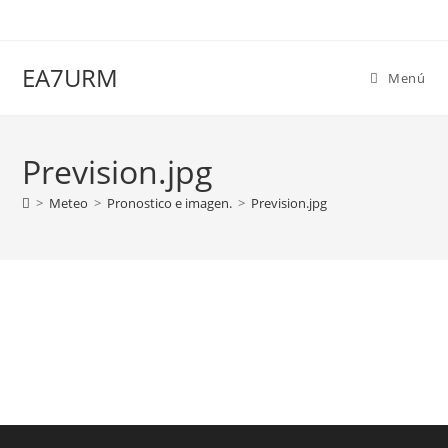
Ir
al
contenido
EA7URM
Menú
Prevision.jpg
>
Meteo
>
Pronostico e imagen.
>
Prevision.jpg