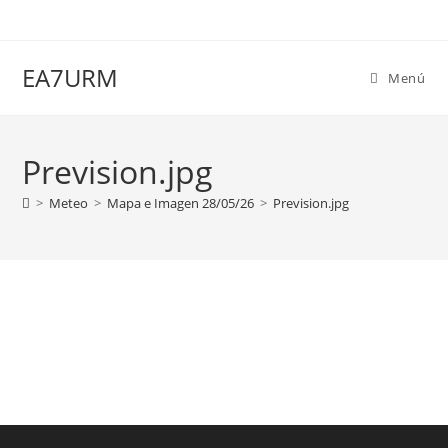
Ir
al
contenido
EA7URM
Menú
Prevision.jpg
>
Meteo
>
Mapa e Imagen 28/05/26
>
Prevision.jpg