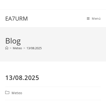
Ir
al
contenido
EA7URM
Menú
Blog
>
Meteo
>
13/08.2025
13/08.2025
Categoría
Meteo
de
la
entrada: