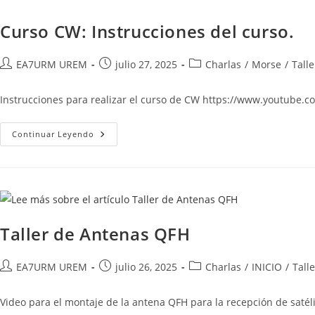
Curso CW: Instrucciones del curso.
Autor
Publicación
Categoría
EA7URM UREM
julio 27, 2025
Charlas
/
Morse
/
Tall
de
de
de
la
la
la
Instrucciones para realizar el curso de CW https://www.youtub
entrada:
entrada:
entrada:
Curso
Continuar Leyendo
CW:
Instrucciones
Del
Curso.
Taller de Antenas QFH
Autor
Publicación
Categoría
EA7URM UREM
julio 26, 2025
Charlas
/
INICIO
/
Tall
de
de
de
la
la
la
Video para el montaje de la antena QFH para la recepción de satél
entrada:
entrada:
entrada: