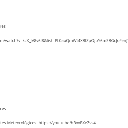
eres
e.com/watch?v=kcX_JV8v6l8&list=PL0aoQmWt4XBlZpOjpY6mSBGcJoFen
eres
ites Meteorológicos. https://youtu.be/hBxvBXeZvs4