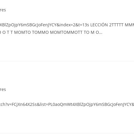
eres
QmWt4XBlZpOjpY6mSBGcJoFenJYCY&index=2&t=13s LECCIÓN 2TT
O T T MOMTO TOMMO MOMTOMMOTT TO M O…
eres
/watch?v=FCjXn64X2Ss&list=PL0aoQmWt4XBlZpOjpY6mSBGcJoFenJYCY