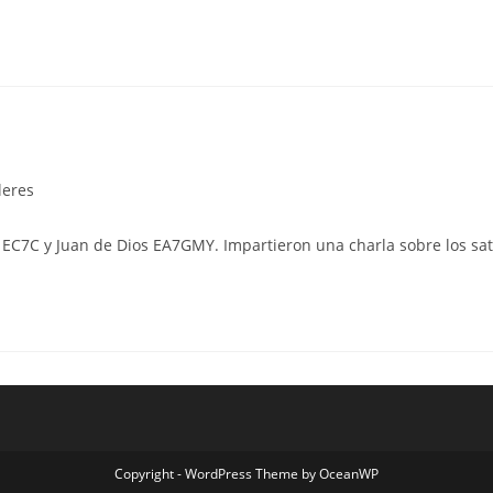
leres
EC7C y Juan de Dios EA7GMY. Impartieron una charla sobre los sat
Copyright - WordPress Theme by OceanWP