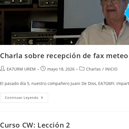
Charla sobre recepción de fax meteo
Autor
Publicación
Categoría
EA7URM UREM
mayo 18, 2026
Charlas
/
INICIO
de
de
de
la
la
la
El pasado día 5, nuestro compañero Juani De Dios, EA7GMY, impartí
entrada:
entrada:
entrada:
Charla
Continuar Leyendo
Sobre
Recepción
De
Fax
Meteorológicos.
Curso CW: Lección 2