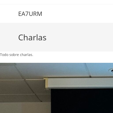
Ir
al
EA7URM
contenido
Charlas
Todo sobre charlas.