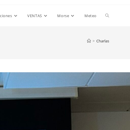
Alternar
aciones
VENTAS
Morse
Meteo
búsqueda
>
Charlas
de
la
web