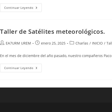
Taller
Continuar Leyendo
De
Antenas
QFH
Taller de Satélites meteorológicos.
Autor
Publicación
Categoría
EA7URM UREM
enero 25, 2025
Charlas
/
INICIO
/
Tal
de
de
de
la
la
la
En el mes de diciembre del año pasado, nuestro compañeros Paco 
entrada:
entrada:
entrada:
Taller
Continuar Leyendo
De
Satélites
Meteorológicos.