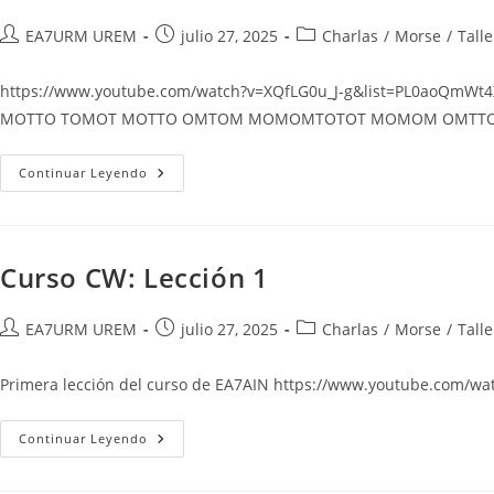
Autor
Publicación
Categoría
EA7URM UREM
julio 27, 2025
Charlas
/
Morse
/
Tall
de
de
de
la
la
la
https://www.youtube.com/watch?v=XQfLG0u_J-g&list=PL0ao
entrada:
entrada:
entrada:
MOTTO TOMOT MOTTO OMTOM MOMOMTOTOT MOMOM OMTTO 
Curso
Continuar Leyendo
CW:
Lección
2
Curso CW: Lección 1
Autor
Publicación
Categoría
EA7URM UREM
julio 27, 2025
Charlas
/
Morse
/
Tall
de
de
de
la
la
la
Primera lección del curso de EA7AIN https://www.youtube.com
entrada:
entrada:
entrada:
Curso
Continuar Leyendo
CW:
Lección
1