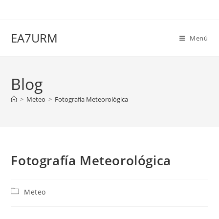
Ir
al
contenido
EA7URM
Menú
Blog
>
Meteo
>
Fotografía Meteorológica
Fotografía Meteorológica
Categoría
Meteo
de
la
entrada: