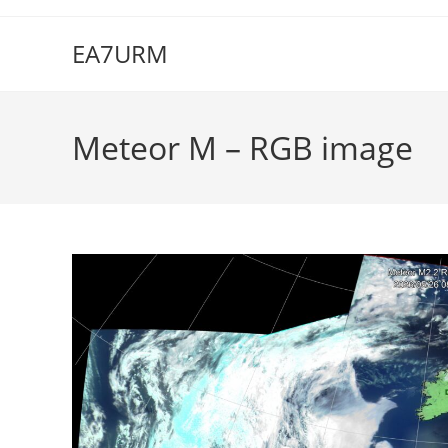
Ir
al
EA7URM
contenido
Meteor M – RGB image