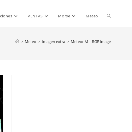
Alternar
aciones
VENTAS
Morse
Meteo
búsqueda
>
Meteo
>
Imagen extra
>
Meteor M – RGB image
de
la
web