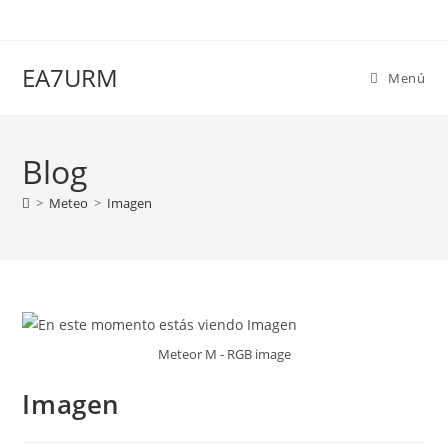
Ir
al
contenido
EA7URM
Menú
Blog
>
Meteo
>
Imagen
Meteor M - RGB image
Imagen