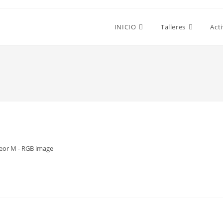
INICIO
Talleres
Act
eor M - RGB image