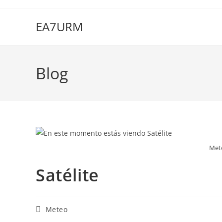
Ir
al
EA7URM
contenido
Blog
Met
Satélite
Categoría
Meteo
de