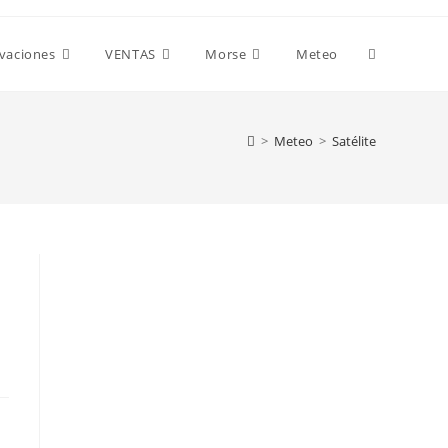
Alternar
ivaciones
VENTAS
Morse
Meteo
búsqueda
>
Meteo
>
Satélite
de
la
web